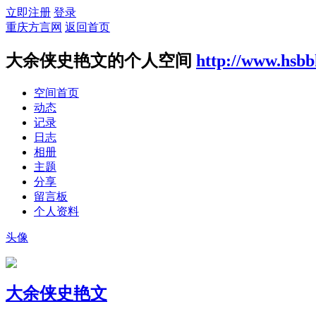
立即注册
登录
重庆方言网
返回首页
大余侠史艳文的个人空间
http://www.hsb
空间首页
动态
记录
日志
相册
主题
分享
留言板
个人资料
头像
大余侠史艳文