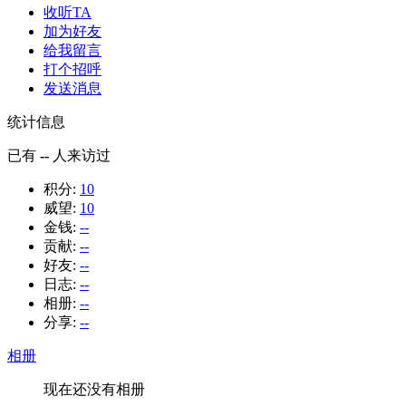
收听TA
加为好友
给我留言
打个招呼
发送消息
统计信息
已有
--
人来访过
积分:
10
威望:
10
金钱:
--
贡献:
--
好友:
--
日志:
--
相册:
--
分享:
--
相册
现在还没有相册