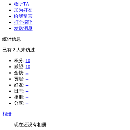
收听TA
加为好友
给我留言
打个招呼
发送消息
统计信息
已有
2
人来访过
积分:
10
威望:
10
金钱:
--
贡献:
--
好友:
--
日志:
--
相册:
--
分享:
--
相册
现在还没有相册