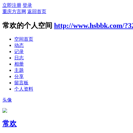
立即注册
登录
重庆方言网
返回首页
常欢的个人空间
http://www.hsbbk.com/?3
空间首页
动态
记录
日志
相册
主题
分享
留言板
个人资料
头像
常欢